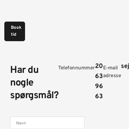
Book
tid
20
se
Har du
Telefonnummer
E-mail
63
adresse
nogle
96
spørgsmål?
63